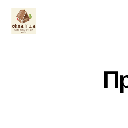
okna.in.ua
П