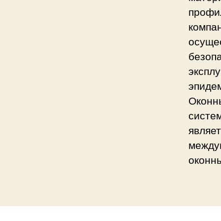
профи
компан
осуще
безопа
экспл
эпиде
Оконн
систе
являет
между
оконн