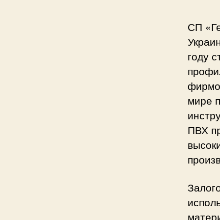
СП «Ге
Украин
году с
профи
фирмо
мире 
инстр
ПВХ п
высок
произ
Залог
испол
матер