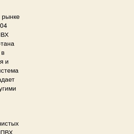
а рынке
004
ПВХ
отана
 в
я и
истема
адает
угими
чистых
 ПВХ