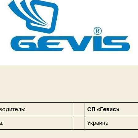
водитель:
СП «Гевис»
а:
Украина