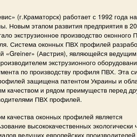
вис» (г.Краматорск) работает с 1992 года н
ы. Новым этапом развития предприятия в 2
тало экструзионное производство оконного 
ля. Система оконных ПВХ профилей разраб
й «Greiner» (Австрия), являющейся ведущим
производителем экструзионного оборудовани
умента по производству профиля ПВХ. Эта с
рофилей защищена патентом Украины и обл
им качеством и рядом преимуществ перед др
водителями ПВХ профилей.
ом качества оконных профилей является
ьзование высококачественных экологически 
иалов ведущих европейских производителей