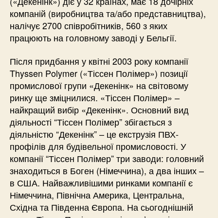
(«Декенінк») діє у 32 країнах, має 18 дочірніх
компаній (виробництва та/або представництва),
налічує 2700 співробітників, 560 з яких
працюють на головному заводі у Бельгії.
Після придбання у квітні 2003 року компанії
Thyssen Polymer («Тіссен Полімер») позиції
промислової групи «Декенінк» на світовому
ринку ще зміцнилися. «Тіссен Полімер» –
найкращий вибір «Декенінк». Основний вид
діяльності “Тіссен Полімер” збігається з
діяльністю “Декенінк” – це екструзія ПВХ-
профілів для будівельної промисловості. У
компанії “Тіссен Полімер” три заводи: головний
знаходиться в Боген (Німеччина), а два інших –
в США. Найважливішими ринками компанії є
Німеччина, Північна Америка, Центральна,
Східна та Південна Європа. На сьогоднішній