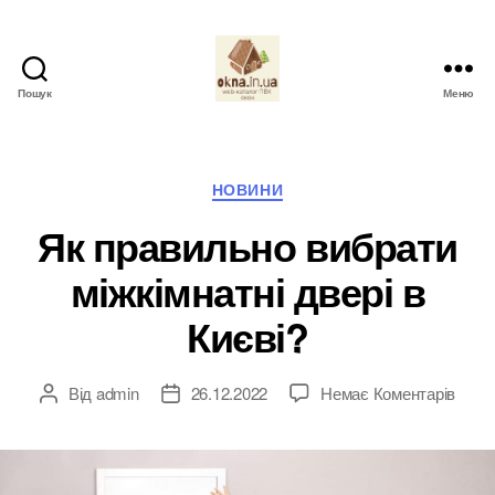
Пошук
Меню
okna.in.ua
Категорії
НОВИНИ
Як правильно вибрати
міжкімнатні двері в
Києві?
до
Від
admin
26.12.2022
Немає Коментарів
Автор
Дата
Як
запису
запису
прав
вибр
міжкі