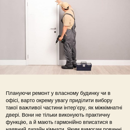
двері
в
Києві
Плануючи ремонт у власному будинку чи в
офісі, варто окрему увагу приділити вибору
такої важливої частини інтер’єру, як міжкімнатні
двері. Вони не тільки виконують практичну
функцію, а й мають гармонійно вписатися в
наявний дизайн кімнати. Яким вимогам повинні